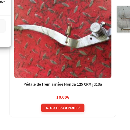
ffet
s
Pédale de frein arrière Honda 125 CRM jd13a
10.00
€
AJOUTER AU PANIER