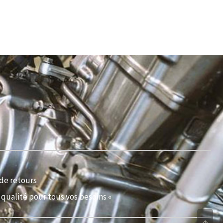
de retours
qualité pour tous vos besoins «
↑