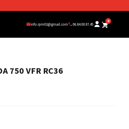
0
info.rpm02@gmail.com
06.84.00.87.45
A 750 VFR RC36