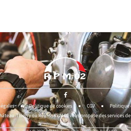
légales
Politique de cookies
CGV
Politique 
Château-Thierry ou Reims, RPM 02 vous propose des services de 
2 roues ».