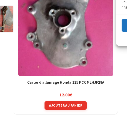
uni
nég
Carter d’allumage Honda 125 PCX MLHJF28A
12.00
€
AJOUTER AU PANIER