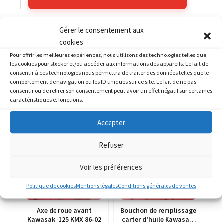
Gérer le consentement aux
Catégories :
KAWASAKI
,
KAWASAKI 550 GPZ
cookies
Pour offrir les meilleures expériences, nous utilisons des technologies telles que
les cookies pour stocker et/ou accéder aux informations des appareils. Le fait de
consentir à ces technologies nous permettra de traiter des données telles que le
comportement de navigation ou les ID uniques sur ce site. Le fait de ne pas
consentir ou de retirer son consentement peut avoir un effet négatif sur certaines
PRODUITS SIMILAIRES
caractéristiques et fonctions.
Accepter
Refuser
Voir les préférences
Politique de cookies
Mentions légales
Conditions générales de ventes
Axe de roue avant
Bouchon de remplissage
Kawasaki 125 KMX 86-02
carter d’huile Kawasaki