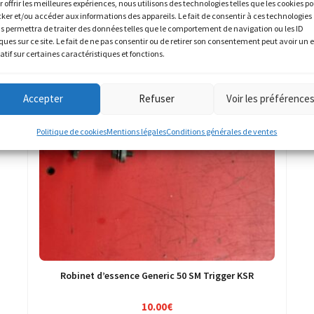
r offrir les meilleures expériences, nous utilisons des technologies telles que les cookies p
cker et/ou accéder aux informations des appareils. Le fait de consentir à ces technologies
s permettra de traiter des données telles que le comportement de navigation ou les ID
ques sur ce site. Le fait de ne pas consentir ou de retirer son consentement peut avoir un e
atif sur certaines caractéristiques et fonctions.
Accepter
Refuser
Voir les préférence
Politique de cookies
Mentions légales
Conditions générales de ventes
Robinet d’essence Generic 50 SM Trigger KSR
10.00
€