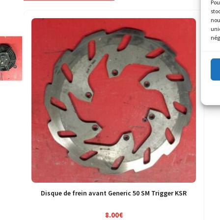
Pou
sto
nou
uni
nég
Disque de frein avant Generic 50 SM Trigger KSR
8.00
€