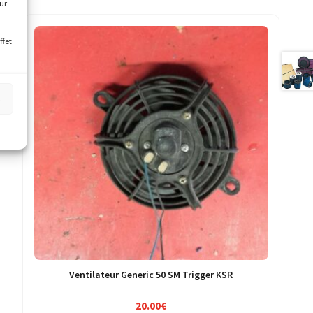
our
ffet
s
Ventilateur Generic 50 SM Trigger KSR
20.00
€