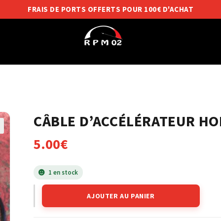
FRAIS DE PORTS OFFERTS POUR 100€ D'ACHAT
CÂBLE D’ACCÉLÉRATEUR HO
5.00
€
1 en stock
AJOUTER AU PANIER