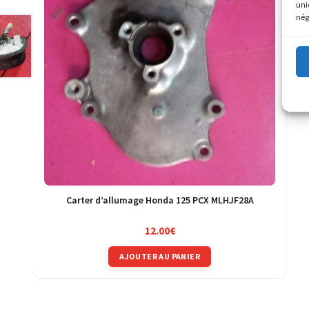
uni
nég
Carter d’allumage Honda 125 PCX MLHJF28A
12.00
€
AJOUTER AU PANIER