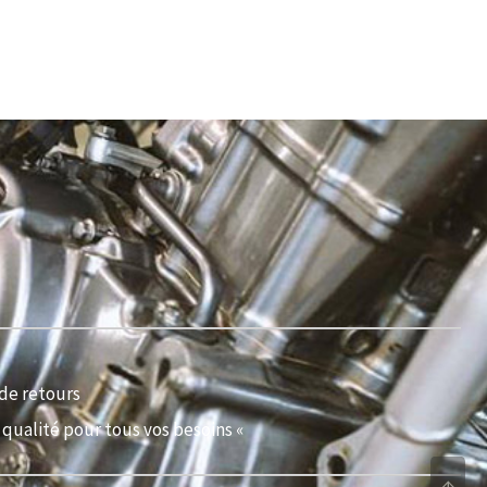
de retours
qualité pour tous vos besoins «
↑