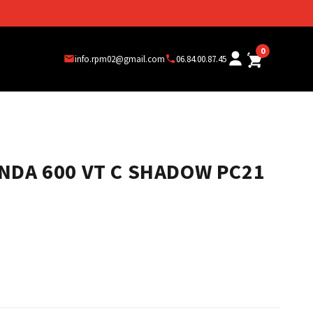
0
info.rpm02@gmail.com
06.84.00.87.45
NDA 600 VT C SHADOW PC21