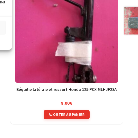
ffet
s
Béquille latérale et ressort Honda 125 PCX MLHJF28A
8.00
€
AJOUTER AU PANIER