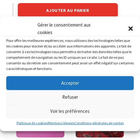
AJOUTER AU PANIER
Gérer le consentement aux
Catégories :
HONDA
,
HONDA 750 VFR
cookies
Pour offrir les meilleures expériences, nous utilisons des technologies telles que
les cookies pour stocker et/ou accéder aux informations des appareils. Le fait de
consentir à ces technologies nous permettra de traiter des données telles que le
comportement de navigation ou les ID uniques sur ce site. Le fait de ne pas
consentir ou de retirer son consentement peut avoir un effet négatif sur certaines
caractéristiques et fonctions.
PRODUITS SIMILAIRES
Accepter
Refuser
Voir les préférences
Politique de cookies
Mentions légales
Conditions générales de ventes