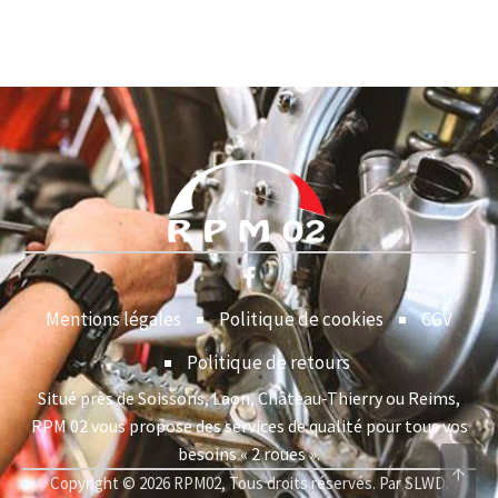
Mentions légales
Politique de cookies
CGV
Politique de retours
Situé près de Soissons, Laon, Château-Thierry ou Reims,
RPM 02 vous propose des services de qualité pour tous vos
besoins « 2 roues ».
↑
Copyright © 2026 RPM02, Tous droits réservés. Par SLWD.