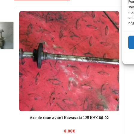
Pou
sto
nou
uni
nég
Axe de roue avant Kawasaki 125 KMX 86-02
8.00
€