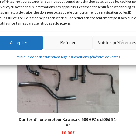
r offrir les meilleures expériences, nous utilisons des technologies telles que les cookies p
cker et/ou accéder aux informations des appareils. Le fait de consentir à ces technologies
s permettra de traiter des données telles que le comportement de navigation ou les ID
ques sur ce site. Le fait de ne pas consentir ou de retirer son consentement peut avoir un e
atif sur certaines caractéristiques et fonctions.
Accepter
Refuser
Voir les préférence
Politique de cookies
Mentions légales
Conditions générales de ventes
Durites d’huile moteur Kawasaki 500 GPZ ex500d 94-
03
10.00
€