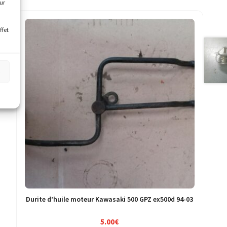
our
ffet
s
Durite d’huile moteur Kawasaki 500 GPZ ex500d 94-03
5.00
€