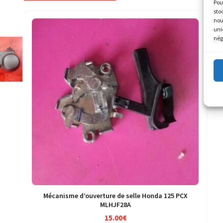
Pou
sto
nou
uni
nég
Mécanisme d’ouverture de selle Honda 125 PCX
MLHJF28A
15.00
€