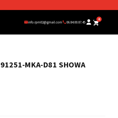
0
info.rpm02@gmail.com
06.84.00.87.45
 91251-MKA-D81 SHOWA