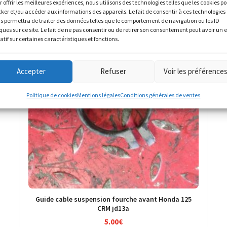
r offrir les meilleures expériences, nous utilisons des technologies telles que les cookies p
cker et/ou accéder aux informations des appareils. Le fait de consentir à ces technologies
s permettra de traiter des données telles que le comportement de navigation ou les ID
ques sur ce site. Le fait de ne pas consentir ou de retirer son consentement peut avoir un e
atif sur certaines caractéristiques et fonctions.
Accepter
Refuser
Voir les préférence
Politique de cookies
Mentions légales
Conditions générales de ventes
Guide cable suspension fourche avant Honda 125
CRM jd13a
5.00
€