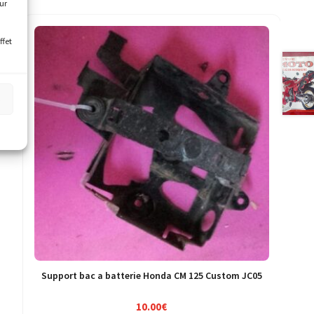
our
ffet
s
Support bac a batterie Honda CM 125 Custom JC05
10.00
€