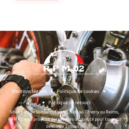
Mentions légales
Politique de cookies
CGV
Politique de retours
Situé près de Soissons, Laon, Château-Thierry ou Reims,
RPM 02 vous propose des services de qualité pour tous vos
besoins « 2 roues ».