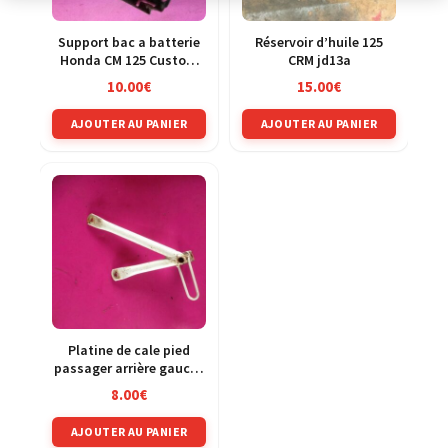
Support bac a batterie
Réservoir d’huile 125
Honda CM 125 Custom
CRM jd13a
JC05
10.00
€
15.00
€
AJOUTER AU PANIER
AJOUTER AU PANIER
Platine de cale pied
passager arrière gauche
Honda 125 NX Transcity
8.00
€
jd12
AJOUTER AU PANIER