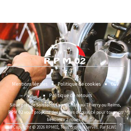
Mentions légales
Politique de cookies
CGV
Politique de retours
Situé près de Soissons, Laon, Château-Thierry ou Reims,
RPM 02 vous propose des services de qualité pour tous vos
besoins « 2 roues ».
↑
Copyright © 2026 RPM02, Tous droits réservés. Par SLWD.