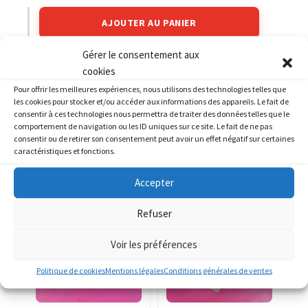
AJOUTER AU PANIER
Gérer le consentement aux
Catégories :
HONDA
,
HONDA 750 VFR
cookies
Pour offrir les meilleures expériences, nous utilisons des technologies telles que
les cookies pour stocker et/ou accéder aux informations des appareils. Le fait de
consentir à ces technologies nous permettra de traiter des données telles que le
comportement de navigation ou les ID uniques sur ce site. Le fait de ne pas
consentir ou de retirer son consentement peut avoir un effet négatif sur certaines
caractéristiques et fonctions.
PRODUITS SIMILAIRES
Accepter
Refuser
Voir les préférences
Politique de cookies
Mentions légales
Conditions générales de ventes