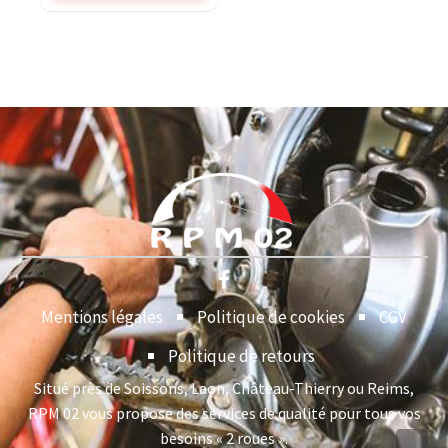
Mentions légales
Politique de cookies
CGV
Politique de retours
Situé près de Soissons, Laon, Château-Thierry ou Reims,
RPM 02 vous propose des services de qualité pour tous vos
besoins « 2 roues ».