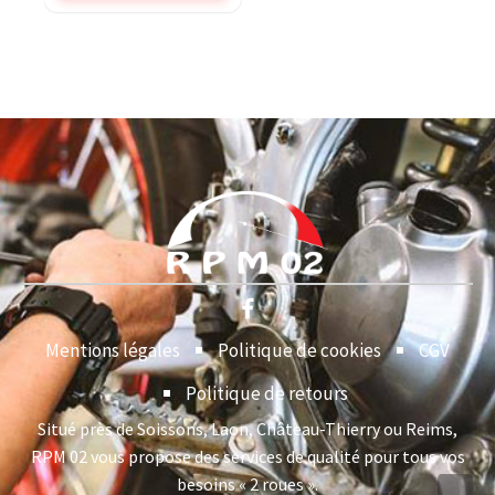
Mentions légales
Politique de cookies
CGV
Politique de retours
Situé près de Soissons, Laon, Château-Thierry ou Reims,
RPM 02 vous propose des services de qualité pour tous vos
besoins « 2 roues ».