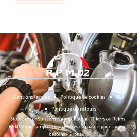
Mentions légales
Politique de cookies
CGV
Politique de retours
Situé près de Soissons, Laon, Château-Thierry ou Reims,
RPM 02 vous propose des services de qualité pour tous vos
besoins « 2 roues ».