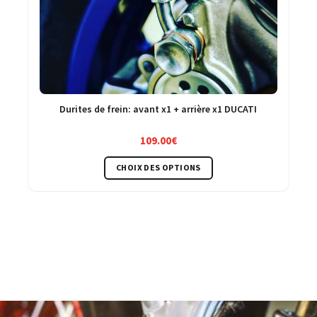
Durites de frein: avant x1 + arrière x1 DUCATI
109.00
€
Ce
CHOIX DES OPTIONS
produit
a
plusieurs
variations.
Les
options
peuvent
être
choisies
sur