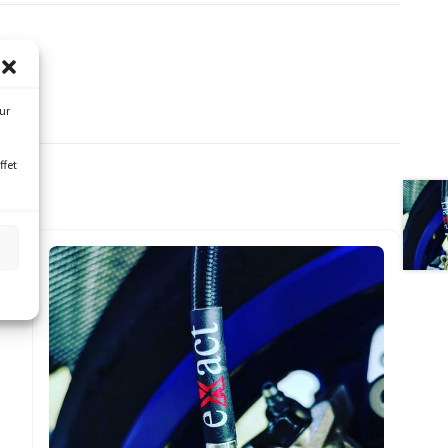
our
ffet
s