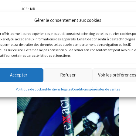
UGS :
ND
Catégorie :
DUCATI
Gérer le consentement aux cookies
r offrir les meilleures expériences, nous utilisons des technologies telles que les cookies p
cker et/ou accéder aux informations des appareils. Le fait de consentir à ces technologies
s permettra de traiter des données telles que le comportement de navigation ou les ID
ques sur ce site. Le fait de ne pas consentir ou de retirer son consentement peut avoir un e
atif sur certaines caractéristiques et fonctions.
Accepter
Refuser
Voir les préférence
Politique de cookies
Mentions légales
Conditions générales de ventes