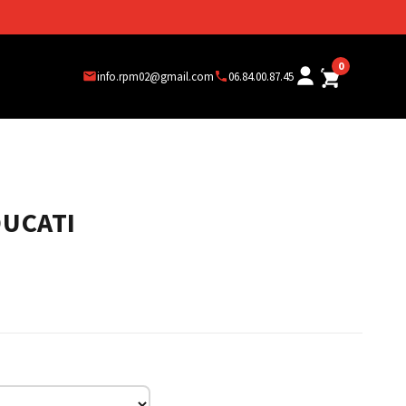
0
info.rpm02@gmail.com
06.84.00.87.45
DUCATI