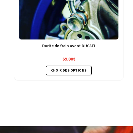
Durite de frein avant DUCATI
69.00
€
Ce
CHOIX DES OPTIONS
produit
a
plusieurs
variations.
Les
options
peuvent
être
choisies
sur