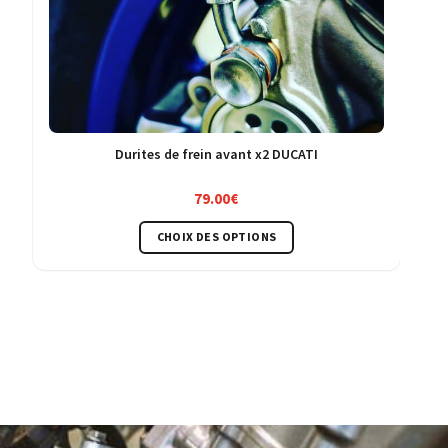
Durites de frein avant x2 DUCATI
79.00
€
Ce
CHOIX DES OPTIONS
produit
a
plusieurs
variations.
Les
options
peuvent
être
choisies
sur