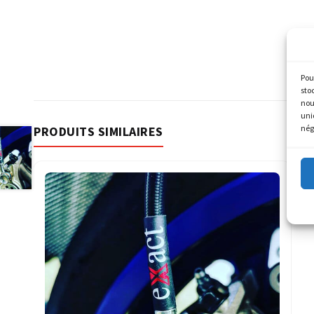
Pou
sto
nou
uni
nég
PRODUITS SIMILAIRES