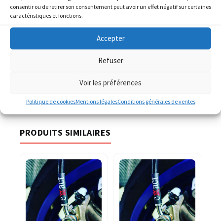
consentir ou de retirer son consentement peut avoir un effet négatif sur certaines
caractéristiques et fonctions.
AJOUTER AU PANIER
Accepter
UGS :
ND
Refuser
Catégorie :
CAGIVA
Voir les préférences
Politique de cookies
Mentions légales
Conditions générales de ventes
PRODUITS SIMILAIRES