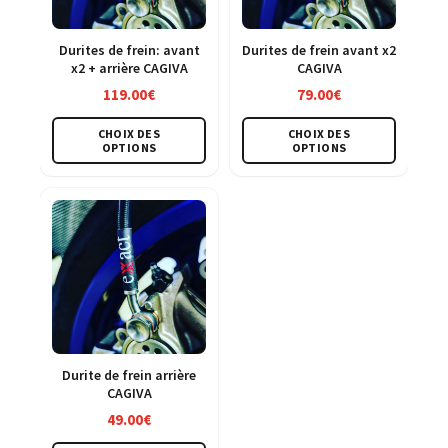
Durites de frein: avant
Durites de frein avant x2
x2 + arrière CAGIVA
CAGIVA
119.00
€
79.00
€
Ce
Ce
CHOIX DES
CHOIX DES
produit
produit
OPTIONS
OPTIONS
a
a
plusieurs
plusieu
variations.
variatio
Les
Les
options
option
peuvent
peuven
être
être
choisies
choisie
sur
sur
Durite de frein arrière
CAGIVA
la
la
49.00
€
page
page