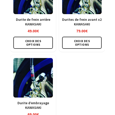
Durite de frein arrière
Durites de frein avant x2
KAWASAKI
KAWASAKI
49.00
€
79.00
€
Ce
Ce
CHOIX DES
CHOIX DES
produit
produit
OPTIONS
OPTIONS
a
a
plusieurs
plusieu
variations.
variatio
Les
Les
options
option
peuvent
peuven
être
être
choisies
choisie
sur
sur
Durite d’embrayage
KAWASAKI
la
la
69.00
€