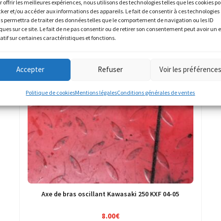
r offrir les meilleures expériences, nous utilisons des technologies telles que les cookies p
cker et/ou accéder aux informations des appareils. Le fait de consentir à ces technologies
s permettra de traiter des données telles que le comportement de navigation ou les ID
ques sur ce site. Le fait de ne pas consentir ou de retirer son consentement peut avoir un e
atif sur certaines caractéristiques et fonctions.
Accepter
Refuser
Voir les préférence
Politique de cookies
Mentions légales
Conditions générales de ventes
Axe de bras oscillant Kawasaki 250 KXF 04-05
8.00
€