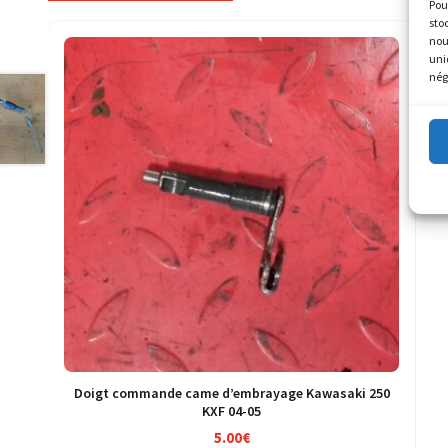
Pou
sto
nou
uni
nég
Doigt commande came d’embrayage Kawasaki 250
KXF 04-05
5.00
€