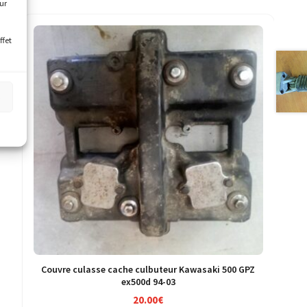
our
ffet
s
Couvre culasse cache culbuteur Kawasaki 500 GPZ
ex500d 94-03
20.00
€