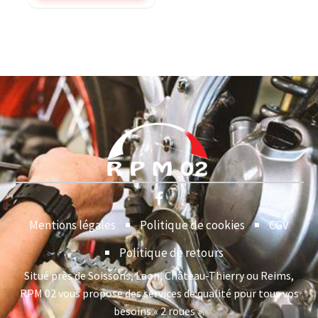
Mentions légales
Politique de cookies
CGV
Politique de retours
Situé près de Soissons, Laon, Château-Thierry ou Reims,
RPM 02 vous propose des services de qualité pour tous vos
besoins « 2 roues ».