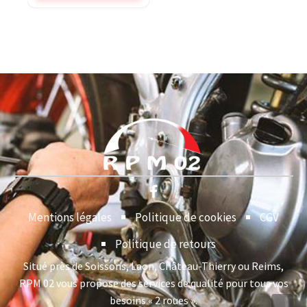
Mentions légales
Politique de cookies
CGV
Politique de retours
Situé près de Soissons, Laon, Château-Thierry ou Reims,
RPM 02 vous propose des services de qualité pour tous vos
besoins « 2 roues ».