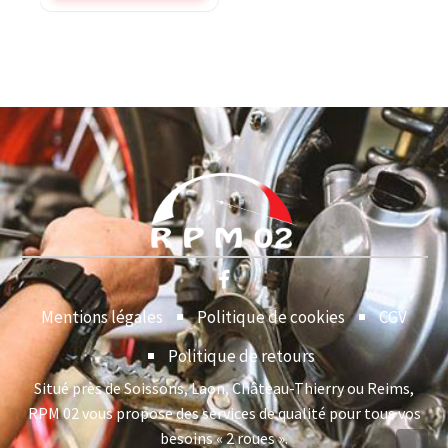
Mentions légales
Politique de cookies
CGV
Politique de retours
Situé près de Soissons, Laon, Château-Thierry ou Reims,
RPM 02 vous propose des services de qualité pour tous vos
besoins « 2 roues ».