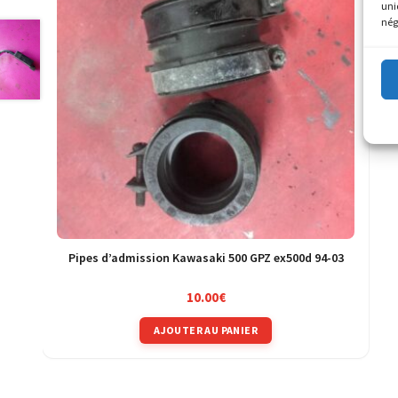
uni
nég
Pipes d’admission Kawasaki 500 GPZ ex500d 94-03
10.00
€
AJOUTER AU PANIER