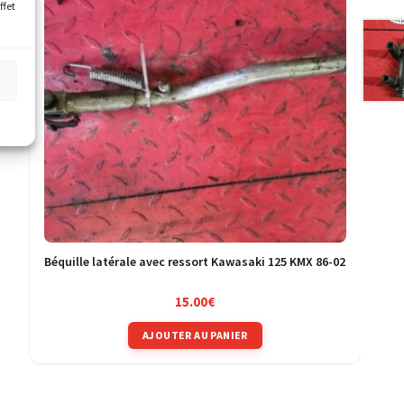
ffet
s
Béquille latérale avec ressort Kawasaki 125 KMX 86-02
15.00
€
AJOUTER AU PANIER