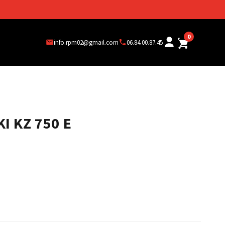
0
info.rpm02@gmail.com
06.84.00.87.45
 KZ 750 E