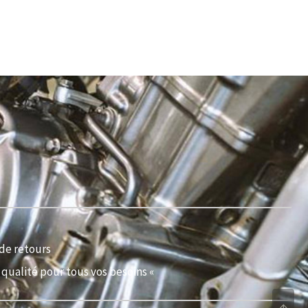
de retours
qualité pour tous vos besoins «
↑