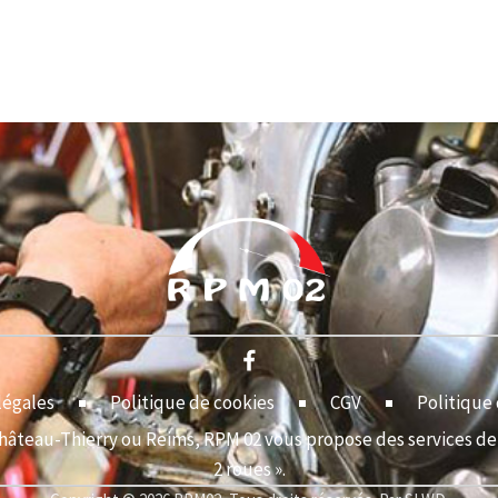
légales
Politique de cookies
CGV
Politique 
Château-Thierry ou Reims, RPM 02 vous propose des services de 
2 roues ».