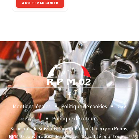
AJOUTER AU PANIER
Mentions légales
Politique de cookies
CGV
Politique de retours
Situé près de Soissons, Laon, Château-Thierry ou Reims,
RPM 02 vous propose des services de qualité pour tous vos