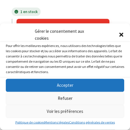
1 en stock
AJOUTER AU PANIER
Gérer le consentement aux
cookies
Catégorie :
HYTRACK
Pour offrir les meilleures expériences, nous utilisons des technologies telles que
les cookies pour stocker et/ou accéder aux informations des appareils. Le fait de
consentir à ces technologies nous permettra de traiter des données telles que le
comportement de navigation ou les ID uniques sur ce site. Le fait de ne pas
consentir ou de retirer son consentement peut avoir un effet négatif sur certaines
caractéristiques et fonctions.
PRODUITS SIMILAIRES
Accepter
Refuser
Voir les préférences
Politique de cookies
Mentions légales
Conditions générales de ventes