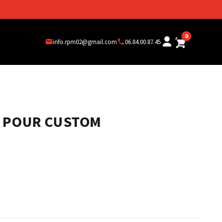
0
info.rpm02@gmail.com
06.84.00.87.45
E POUR CUSTOM