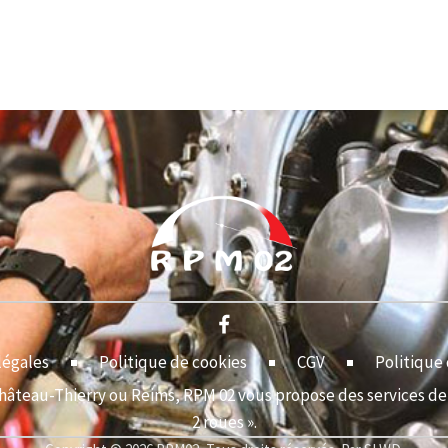
légales
Politique de cookies
CGV
Politique 
Château-Thierry ou Reims, RPM 02 vous propose des services de 
2 roues ».