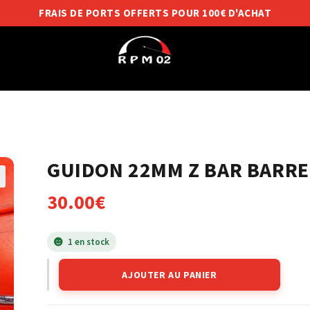
FRAIS DE PORTS OFFERTS POUR 100€ D'ACHAT
GUIDON 22MM Z BAR BARR
30.00
€
1 en stock
AJOUTER AU PANIER