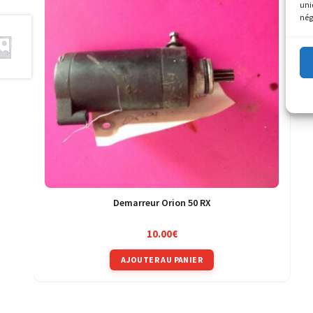
uni
nég
Demarreur Orion 50 RX
10.00
€
AJOUTER AU PANIER