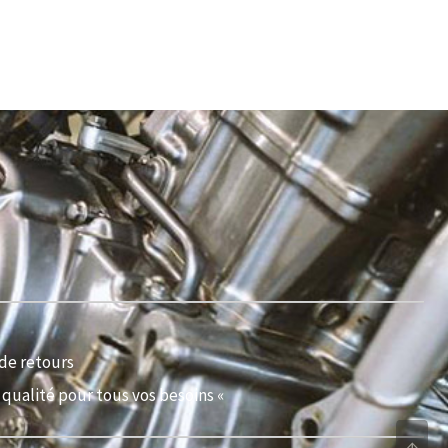
de retours
qualité pour tous vos besoins «
↑