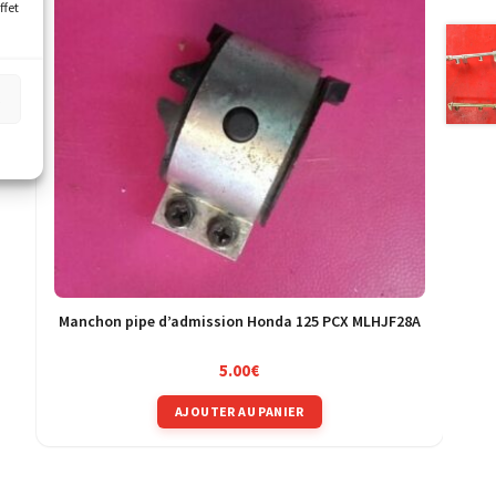
ffet
s
Manchon pipe d’admission Honda 125 PCX MLHJF28A
5.00
€
AJOUTER AU PANIER