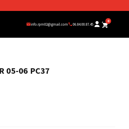
0
info.rpm02@gmail.com
06.84.00.87.45
 05-06 PC37