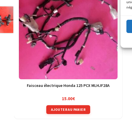
uni
nég
Faisceau électrique Honda 125 PCX MLHJF28A
15.00
€
AJOUTER AU PANIER