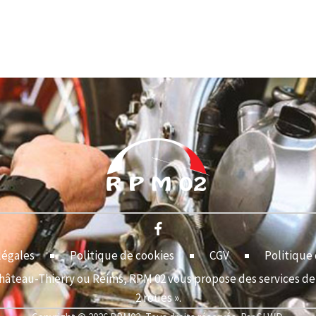
légales
Politique de cookies
CGV
Politique 
Château-Thierry ou Reims, RPM 02 vous propose des services de 
2 roues ».