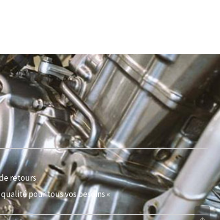
de retours
qualité pour tous vos besoins «
↑