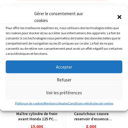
Catégories :
HONDA
,
HONDA 750 CB K
Gérer le consentement aux
cookies
Pour offrir les meilleures expériences, nous utilisons des technologies telles que
les cookies pour stocker et/ou accéder aux informations des appareils. Le fait de
consentir à ces technologies nous permettra de traiter des données telles que le
comportement de navigation ou les ID uniques sur ce site. Le fait de ne pas
PRODUITS SIMILAIRES
consentir ou de retirer son consentement peut avoir un effet négatif sur certaines
caractéristiques et fonctions.
Accepter
Refuser
Voir les préférences
Politique de cookies
Mentions légales
Conditions générales de ventes
Maître cylindre de frein
Caoutchouc couvre
avant Honda 125 PCX
reservoir d’essence
MLHJF28A
Honda 125 PCX
15.00
€
8.00
€