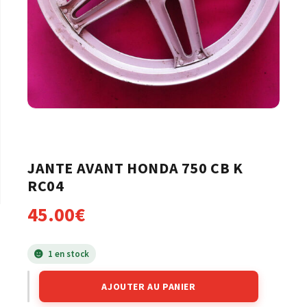
JANTE AVANT HONDA 750 CB K
RC04
45.00
€
1 en stock
AJOUTER AU PANIER