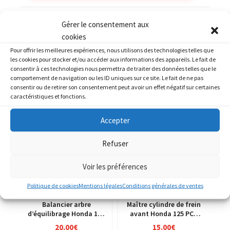
Catégories :
HONDA
,
Kit déco
Gérer le consentement aux
cookies
Pour offrir les meilleures expériences, nous utilisons des technologies telles que
les cookies pour stocker et/ou accéder aux informations des appareils. Le fait de
consentir à ces technologies nous permettra de traiter des données telles que le
comportement de navigation ou les ID uniques sur ce site. Le fait de ne pas
PRODUITS SIMILAIRES
consentir ou de retirer son consentement peut avoir un effet négatif sur certaines
caractéristiques et fonctions.
Accepter
Refuser
Voir les préférences
Politique de cookies
Mentions légales
Conditions générales de ventes
Balancier arbre
Maître cylindre de frein
d’équilibrage Honda 125
avant Honda 125 PCX
CRM jd13a
MLHJF28A
20.00
€
15.00
€