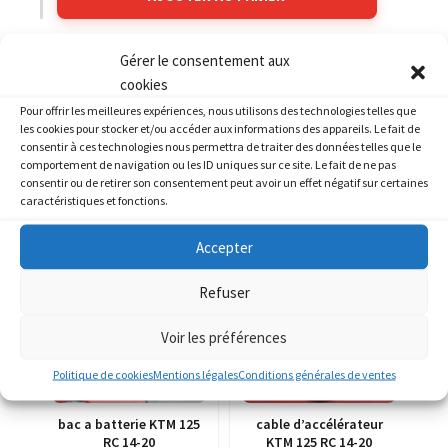
Gérer le consentement aux
Catégories :
KTM
,
KTM SX
cookies
Pour offrir les meilleures expériences, nous utilisons des technologies telles que
les cookies pour stocker et/ou accéder aux informations des appareils. Le fait de
consentir à ces technologies nous permettra de traiter des données telles que le
comportement de navigation ou les ID uniques sur ce site. Le fait de ne pas
consentir ou de retirer son consentement peut avoir un effet négatif sur certaines
PRODUITS SIMILAIRES
caractéristiques et fonctions.
Accepter
Refuser
Voir les préférences
Politique de cookies
Mentions légales
Conditions générales de ventes
bac a batterie KTM 125
cable d’accélérateur
RC 14-20
KTM 125 RC 14-20