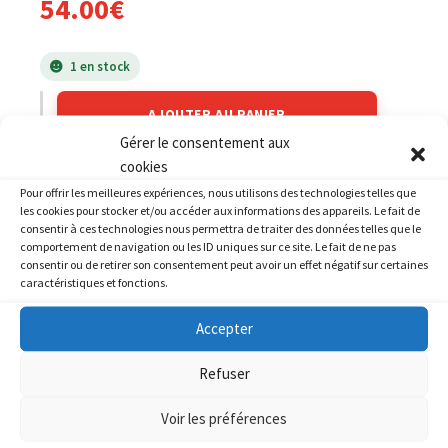
54.00
€
1 en stock
AJOUTER AU PANIER
Gérer le consentement aux
cookies
Catégories :
Roulements
,
YAMAHA
,
YAMAHA 1000 FZ1
,
YAMAHA 1000
Pour offrir les meilleures expériences, nous utilisons des technologies telles que
YZF R1
,
YAMAHA 500 XP Tmax
,
YAMAHA 600 YZF R6
,
YAMAHA 800
les cookies pour stocker et/ou accéder aux informations des appareils. Le fait de
FZ8
,
YAMAHA 900 MT09 (Roadster + Tracer)
consentir à ces technologies nous permettra de traiter des données telles que le
comportement de navigation ou les ID uniques sur ce site. Le fait de ne pas
consentir ou de retirer son consentement peut avoir un effet négatif sur certaines
caractéristiques et fonctions.
Accepter
PRODUITS SIMILAIRES
Refuser
Voir les préférences