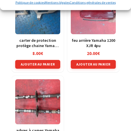
Politique de cookies
Mentions légales
Conditions générales de ventes
carter de protection
feu arrière Yamaha 1200
protège chaine Yamaha
XJR 4pu
1200 XJR 4pu
8.00
€
20.00
€
AJOUTER AU PANIER
AJOUTER AU PANIER
arbres à cames Yamaha