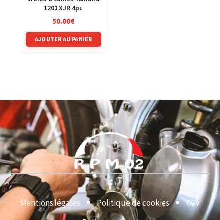
1200 XJR 4pu
50.00
€
AJOUTER AU PANIER
Mentions légales
Politique de cookies
CGV