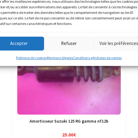
r offrir les meilleures expériences, nous utilisons des technologies telles que les cookies p
cker et/ou accéder aux informations des appareils. Le fait de consentir à ces technologies
s permettra de traiter des données telles que le comportement de navigation ou les ID
ques sur ce site. Le fait de ne pas consentir ou de retirer son consentement peut avoir un e
atif sur certaines caractéristiques et fonctions.
Accepter
Refuser
Voir les préférence
Politique de cookies
Mentions légales
Conditions générales de ventes
Amortisseur Suzuki 125 RG gamma nf12b
25.00
€