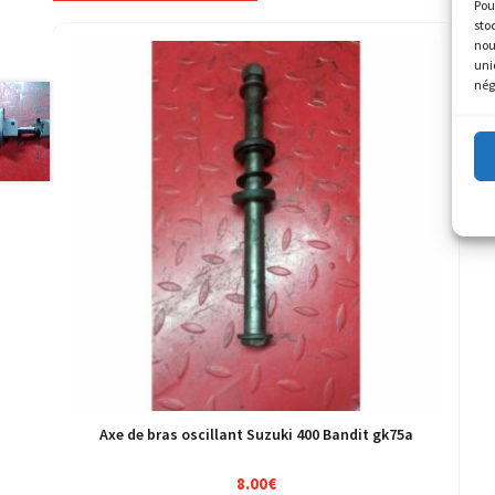
Pou
sto
nou
uni
nég
Axe de bras oscillant Suzuki 400 Bandit gk75a
8.00
€