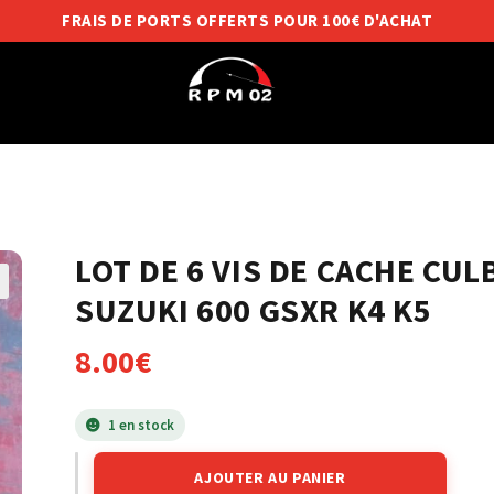
FRAIS DE PORTS OFFERTS POUR 100€ D'ACHAT
LOT DE 6 VIS DE CACHE CU
SUZUKI 600 GSXR K4 K5
8.00
€
1 en stock
AJOUTER AU PANIER