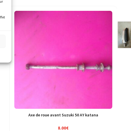
our
ffet
s
Axe de roue avant Suzuki 50 AY katana
8.00
€