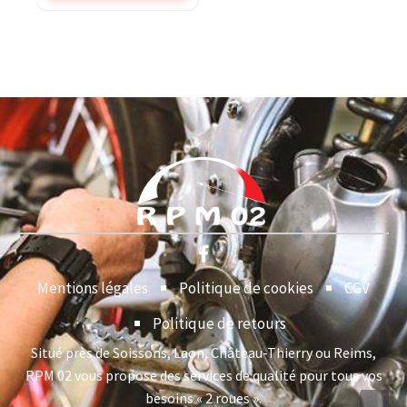
Mentions légales
Politique de cookies
CGV
Politique de retours
Situé près de Soissons, Laon, Château-Thierry ou Reims,
RPM 02 vous propose des services de qualité pour tous vos
besoins « 2 roues ».