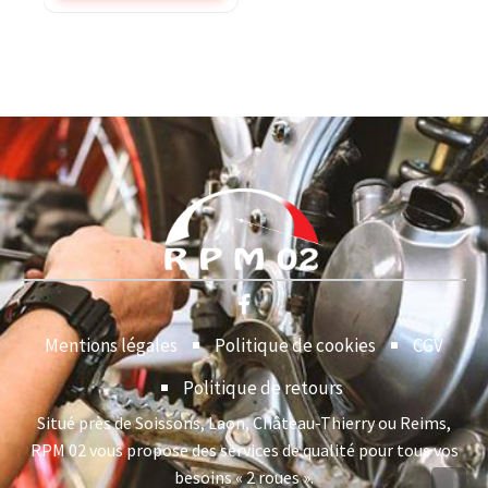
Mentions légales
Politique de cookies
CGV
Politique de retours
Situé près de Soissons, Laon, Château-Thierry ou Reims,
RPM 02 vous propose des services de qualité pour tous vos
besoins « 2 roues ».