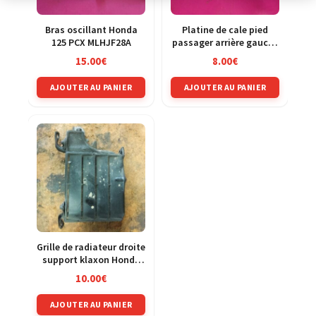
Bras oscillant Honda
Platine de cale pied
125 PCX MLHJF28A
passager arrière gauche
Honda 125 NX Transcity
15.00
€
8.00
€
jd12
AJOUTER AU PANIER
AJOUTER AU PANIER
Grille de radiateur droite
support klaxon Honda
125 CRM jd13a
10.00
€
AJOUTER AU PANIER