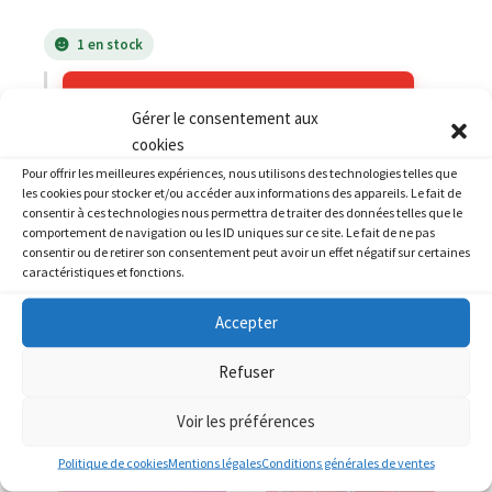
1 en stock
AJOUTER AU PANIER
Gérer le consentement aux
cookies
Catégories :
HONDA
,
HONDA 954 CBR
Pour offrir les meilleures expériences, nous utilisons des technologies telles que
les cookies pour stocker et/ou accéder aux informations des appareils. Le fait de
consentir à ces technologies nous permettra de traiter des données telles que le
comportement de navigation ou les ID uniques sur ce site. Le fait de ne pas
consentir ou de retirer son consentement peut avoir un effet négatif sur certaines
caractéristiques et fonctions.
PRODUITS SIMILAIRES
Accepter
Refuser
Voir les préférences
Politique de cookies
Mentions légales
Conditions générales de ventes