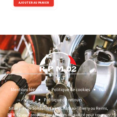
AJOUTER AU PANIER
Mentions légales
Politique de cookies
CGV
Politique de retours
Situé près de Soissons, Laon, Château-Thierry ou Reims,
RPM 02 vous propose des services de qualité pour tous vos