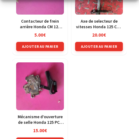
Contacteur de frein
Axe de selecteur de
arrière Honda CM 125
vitesses Honda 125 CRM
Custom JC05
jd13a
5.00
€
20.00
€
AJOUTER AU PANIER
AJOUTER AU PANIER
Mécanisme d’ouverture
de selle Honda 125 PCX
MLHJF28A
15.00
€