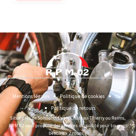
Mentions légales
Politique de cookies
CGV
Politique de retours
Situé près de Soissons, Laon, Château-Thierry ou Reims,
RPM 02 vous propose des services de qualité pour tous vos
besoins « 2 roues ».