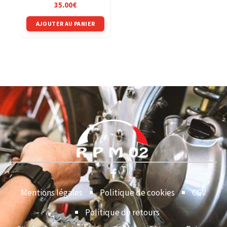
Conti Twist neuf AVANT
35.00
€
/ ARRIERE
AJOUTER AU PANIER
Mentions légales
Politique de cookies
CGV
Politique de retours