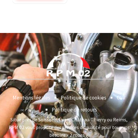
Mentions légales
Politique de cookies
CGV
Politique de retours
Situé près de Soissons, Laon, Château-Thierry ou Reims,
RPM 02 vous propose des services de qualité pour tous vos
besoins « 2 roues ».