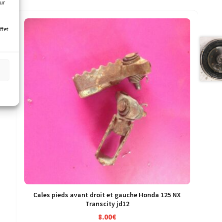
our
ffet
s
Cales pieds avant droit et gauche Honda 125 NX
Transcity jd12
8.00
€