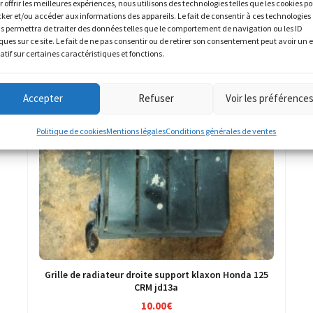
r offrir les meilleures expériences, nous utilisons des technologies telles que les cookies p
cker et/ou accéder aux informations des appareils. Le fait de consentir à ces technologies
s permettra de traiter des données telles que le comportement de navigation ou les ID
ques sur ce site. Le fait de ne pas consentir ou de retirer son consentement peut avoir un e
atif sur certaines caractéristiques et fonctions.
Accepter
Refuser
Voir les préférence
Politique de cookies
Mentions légales
Conditions générales de ventes
Grille de radiateur droite support klaxon Honda 125
CRM jd13a
10.00
€