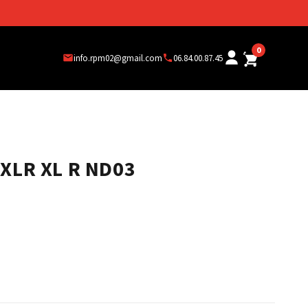
0
info.rpm02@gmail.com
06.84.00.87.45
XLR XL R ND03