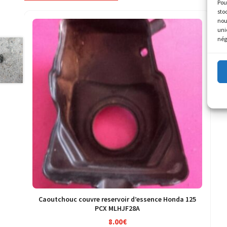
Pou
sto
nou
uni
nég
Caoutchouc couvre reservoir d’essence Honda 125
PCX MLHJF28A
8.00
€