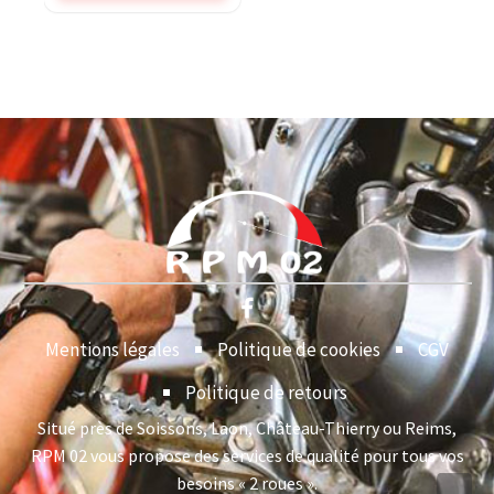
Mentions légales
Politique de cookies
CGV
Politique de retours
Situé près de Soissons, Laon, Château-Thierry ou Reims,
RPM 02 vous propose des services de qualité pour tous vos
besoins « 2 roues ».