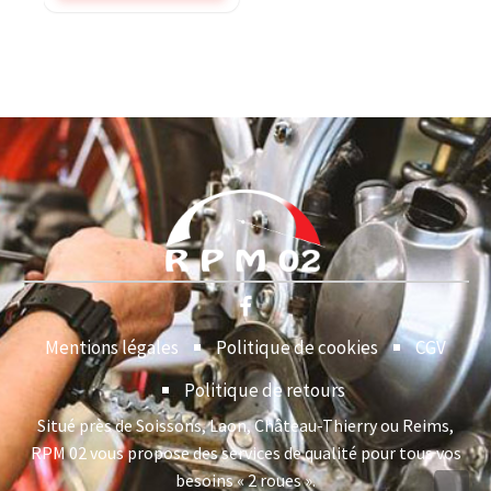
Mentions légales
Politique de cookies
CGV
Politique de retours
Situé près de Soissons, Laon, Château-Thierry ou Reims,
RPM 02 vous propose des services de qualité pour tous vos
besoins « 2 roues ».