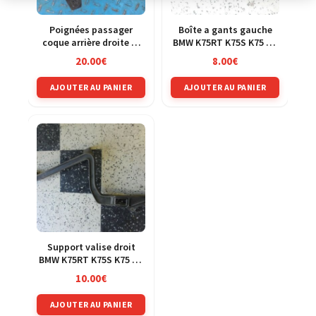
Poignées passager
Boîte a gants gauche
coque arrière droite et
BMW K75RT K75S K75 RT
gauche BMW K100
abs 89-97
20.00
€
8.00
€
AJOUTER AU PANIER
AJOUTER AU PANIER
Support valise droit
BMW K75RT K75S K75 RT
abs 89-97
10.00
€
AJOUTER AU PANIER