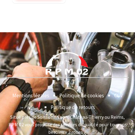
Mentions légales
Politique de cookies
CGV
Politique de retours
Situé près de Soissons, Laon, Château-Thierry ou Reims,
RPM 02 vous propose des services de qualité pour tous vos
besoins « 2 roues ».