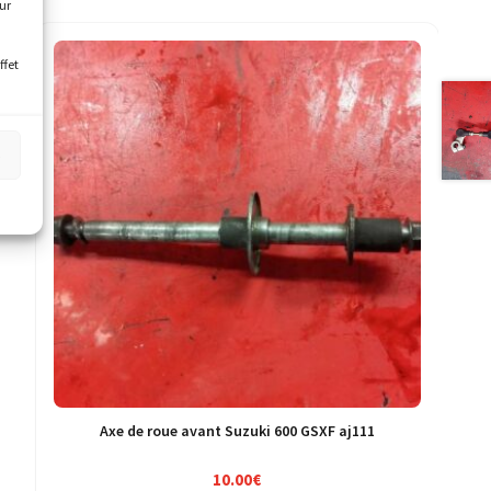
our
ffet
s
Axe de roue avant Suzuki 600 GSXF aj111
10.00
€