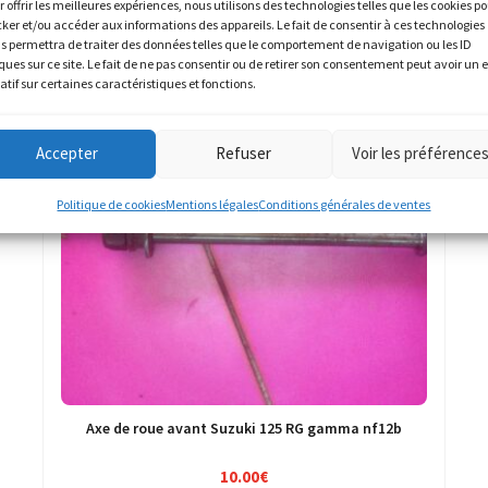
r offrir les meilleures expériences, nous utilisons des technologies telles que les cookies p
cker et/ou accéder aux informations des appareils. Le fait de consentir à ces technologies
s permettra de traiter des données telles que le comportement de navigation ou les ID
ques sur ce site. Le fait de ne pas consentir ou de retirer son consentement peut avoir un e
atif sur certaines caractéristiques et fonctions.
Accepter
Refuser
Voir les préférence
Politique de cookies
Mentions légales
Conditions générales de ventes
Axe de roue avant Suzuki 125 RG gamma nf12b
10.00
€