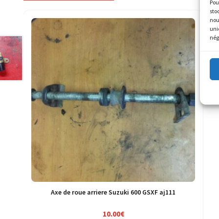
Pou
sto
nou
uni
nég
Axe de roue arriere Suzuki 600 GSXF aj111
10.00
€