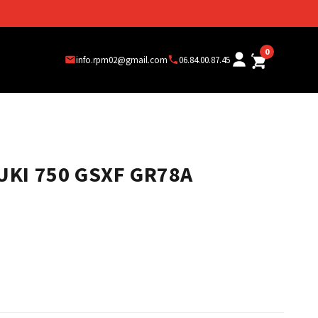
0
info.rpm02@gmail.com
06.84.00.87.45
KI 750 GSXF GR78A