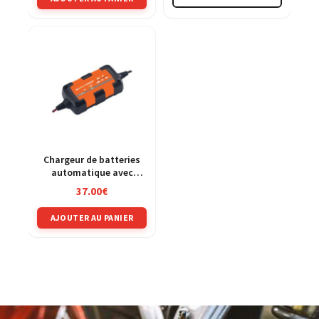
à
25.00€
a
plusieu
variatio
Les
option
peuven
être
choisie
sur
Chargeur de batteries
automatique avec
la
maintien de charge
37.00
€
page
du
AJOUTER AU PANIER
produit