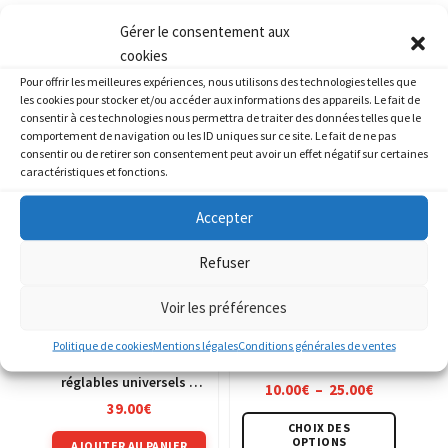
Gérer le consentement aux
cookies
Pour offrir les meilleures expériences, nous utilisons des technologies telles que
les cookies pour stocker et/ou accéder aux informations des appareils. Le fait de
PRODUITS SIMILAIRES
consentir à ces technologies nous permettra de traiter des données telles que le
comportement de navigation ou les ID uniques sur ce site. Le fait de ne pas
consentir ou de retirer son consentement peut avoir un effet négatif sur certaines
caractéristiques et fonctions.
Accepter
Refuser
Voir les préférences
Chambre à air SIFAM
Politique de cookies
Mentions légales
Conditions générales de ventes
Paire de rétroviseurs
réglables universels –
Plage
10.00
€
–
25.00
€
M10 – noir
de
39.00
€
Ce
prix :
CHOIX DES
10.00€
produit
OPTIONS
AJOUTER AU PANIER