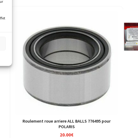
our
ffet
s
Roulement roue arriere ALL BALLS 776495 pour
POLARIS
20.00
€