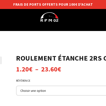
FRAIS DE PORTS OFFERTS POUR 100€ D'ACHAT
ROULEMENT ÉTANCHE 2RS 
Plage
1.20
€
–
23.60
€
de
RÉFÉRENCE
prix :
1.20€
à
23.60€