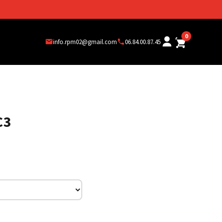
0
info.rpm02@gmail.com
06.84.00.87.45
C3