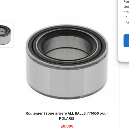
Pou
sto
nou
uni
nég
Roulement roue arriere ALL BALLS 776659 pour
POLARIS
20.00
€