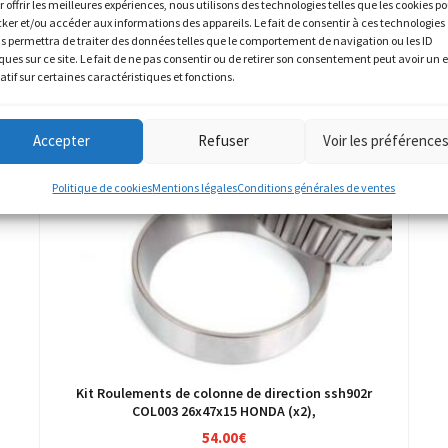
r offrir les meilleures expériences, nous utilisons des technologies telles que les cookies p
cker et/ou accéder aux informations des appareils. Le fait de consentir à ces technologies
s permettra de traiter des données telles que le comportement de navigation ou les ID
ques sur ce site. Le fait de ne pas consentir ou de retirer son consentement peut avoir un e
atif sur certaines caractéristiques et fonctions.
Accepter
Refuser
Voir les préférence
Politique de cookies
Mentions légales
Conditions générales de ventes
Kit Roulements de colonne de direction ssh902r
COL003 26x47x15 HONDA (x2),
54.00
€