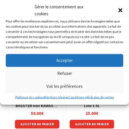
Gérer le consentement aux
cookies
Pour offrir les meilleures expériences, nous utilisons des technologies telles que
les cookies pour stocker et/ou accéder aux informations des appareils. Le fait de
consentir à ces technologies nous permettra de traiter des données telles que le
PRODUITS SIMILAIRES
comportement de navigation ou les ID uniques sur ce site. Le fait de ne pas
consentir ou de retirer son consentement peut avoir un effet négatif sur certaines
caractéristiques et fonctions.
Accepter
Refuser
Voir les préférences
Politique de cookies
Mentions légales
Conditions générales de ventes
tapis de réservoir
Sacoche de jambe S-
BAGSTER noir KAWASAKI
Line 1.5L
Z1000 Z 1000 de 2003
50.00
€
25.00
€
AJOUTER AU PANIER
AJOUTER AU PANIER