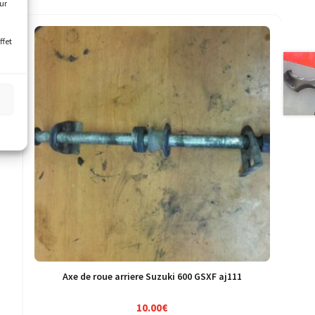
our
ffet
s
Axe de roue arriere Suzuki 600 GSXF aj111
10.00
€