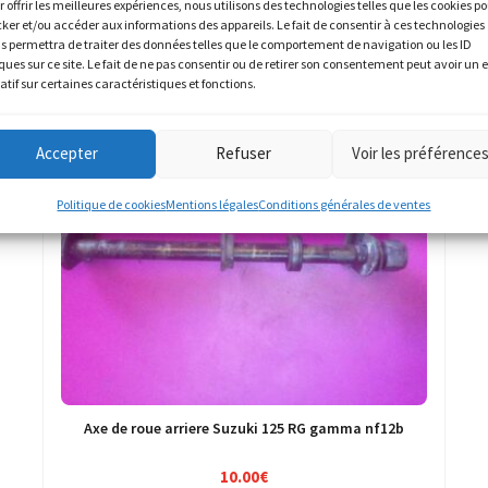
r offrir les meilleures expériences, nous utilisons des technologies telles que les cookies p
cker et/ou accéder aux informations des appareils. Le fait de consentir à ces technologies
s permettra de traiter des données telles que le comportement de navigation ou les ID
ques sur ce site. Le fait de ne pas consentir ou de retirer son consentement peut avoir un e
atif sur certaines caractéristiques et fonctions.
Accepter
Refuser
Voir les préférence
Politique de cookies
Mentions légales
Conditions générales de ventes
Axe de roue arriere Suzuki 125 RG gamma nf12b
10.00
€