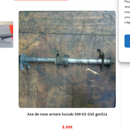
Pou
sto
nou
uni
nég
Axe de roue arriere Suzuki 500 GS GSE gm51a
8.00
€