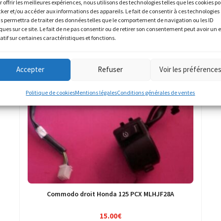
r offrir les meilleures expériences, nous utilisons des technologies telles que les cookies p
cker et/ou accéder aux informations des appareils. Le fait de consentir à ces technologies
s permettra de traiter des données telles que le comportement de navigation ou les ID
ques sur ce site. Le fait de ne pas consentir ou de retirer son consentement peut avoir un e
atif sur certaines caractéristiques et fonctions.
Accepter
Refuser
Voir les préférence
Politique de cookies
Mentions légales
Conditions générales de ventes
Commodo droit Honda 125 PCX MLHJF28A
15.00
€