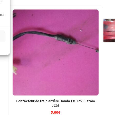
our
ffet
s
Contacteur de frein arrière Honda CM 125 Custom
JC05
5.00
€