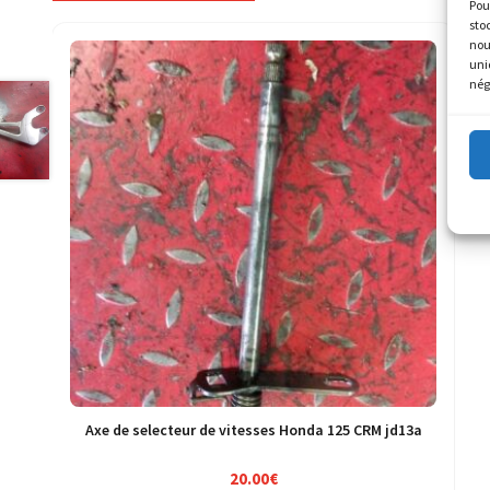
Pou
sto
nou
uni
nég
Axe de selecteur de vitesses Honda 125 CRM jd13a
20.00
€