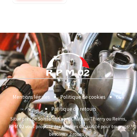
Mentions légales
Politique de cookies
CGV
Politique de retours
Situé près de Soissons, Laon, Château-Thierry ou Reims,
RPM 02 vous propose des services de qualité pour tous vos
besoins « 2 roues ».