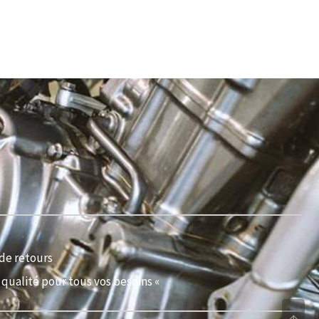
de retours
qualité pour tous vos besoins «
↑