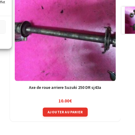
ffet
s
Axe de roue arriere Suzuki 250 DR sj43a
10.00
€
AJOUTER AU PANIER