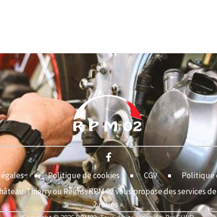
légales
Politique de cookies
CGV
Politique 
Château-Thierry ou Reims, RPM 02 vous propose des services de 
2 roues ».