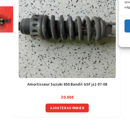
uni
nég
Amortisseur Suzuki 650 Bandit GSF js1 07-08
30.00
€
AJOUTER AU PANIER