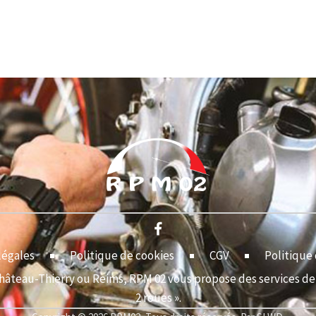
légales
Politique de cookies
CGV
Politique 
Château-Thierry ou Reims, RPM 02 vous propose des services de 
2 roues ».