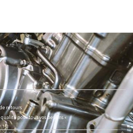
de retours
qualité pour tous vos besoins «
↑