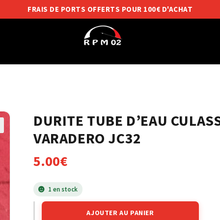
FRAIS DE PORTS OFFERTS POUR 100€ D'ACHAT
DURITE TUBE D’EAU CULAS
VARADERO JC32
5.00
€
1 en stock
AJOUTER AU PANIER