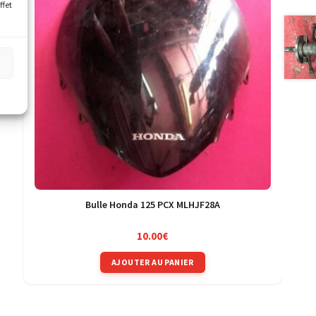
ffet
s
Bulle Honda 125 PCX MLHJF28A
10.00
€
AJOUTER AU PANIER