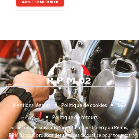
AJOUTER AU PANIER
Mentions légales
Politique de cookies
CGV
Politique de retours
Situé près de Soissons, Laon, Château-Thierry ou Reims,
RPM 02 vous propose des services de qualité pour tous vos