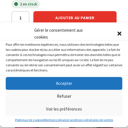
2 en stock
AJOUTER AU PANIER
Gérer le consentement aux
cookies
Catégories :
HONDA
,
HONDA 125 VT Shadow
,
HONDA 125 XL
Varadero
Pour offrir les meilleures expériences, nous utilisons des technologies telles que
les cookies pour stocker et/ou accéder aux informations des appareils. Le fait de
consentir à ces technologies nous permettra de traiter des données telles que le
comportement de navigation ou les ID uniques sur ce site. Le fait de ne pas
consentir ou de retirer son consentement peut avoir un effet négatif sur certaines
caractéristiques et fonctions.
PRODUITS SIMILAIRES
Accepter
Refuser
Voir les préférences
Politique de cookies
Mentions légales
Conditions générales de ventes