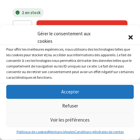
2 en stock
AJOUTER AU PANIER
Gérer le consentement aux
cookies
Catégories :
HONDA
,
HONDA 125 XL Varadero
Pour offrir les meilleures expériences, nous utilisons des technologies telles que
les cookies pour stocker et/ou accéder aux informations des appareils. Le fait de
consentir à ces technologies nous permettra de traiter des données telles que le
comportement de navigation ou les ID uniques sur ce site. Le fait de ne pas
consentir ou de retirer son consentement peut avoir un effet négatif sur certaines
caractéristiques et fonctions.
PRODUITS SIMILAIRES
Accepter
Refuser
Voir les préférences
Politique de cookies
Mentions légales
Conditions générales de ventes