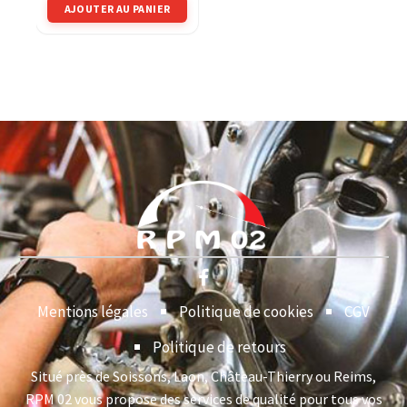
AJOUTER AU PANIER
Mentions légales
Politique de cookies
CGV
Politique de retours
Situé près de Soissons, Laon, Château-Thierry ou Reims,
RPM 02 vous propose des services de qualité pour tous vos