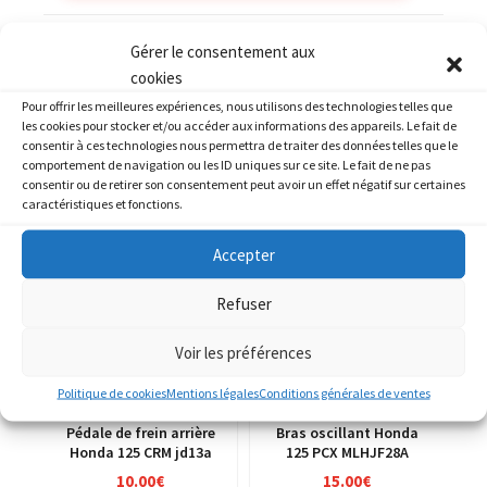
Catégories :
HONDA
,
Kit déco
Gérer le consentement aux
cookies
Pour offrir les meilleures expériences, nous utilisons des technologies telles que
les cookies pour stocker et/ou accéder aux informations des appareils. Le fait de
consentir à ces technologies nous permettra de traiter des données telles que le
comportement de navigation ou les ID uniques sur ce site. Le fait de ne pas
PRODUITS SIMILAIRES
consentir ou de retirer son consentement peut avoir un effet négatif sur certaines
caractéristiques et fonctions.
Accepter
Refuser
Voir les préférences
Politique de cookies
Mentions légales
Conditions générales de ventes
Pédale de frein arrière
Bras oscillant Honda
Honda 125 CRM jd13a
125 PCX MLHJF28A
10.00
€
15.00
€